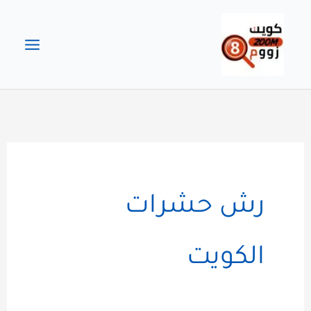
خطي
لى
لمحتوى
رش حشرات
الكويت