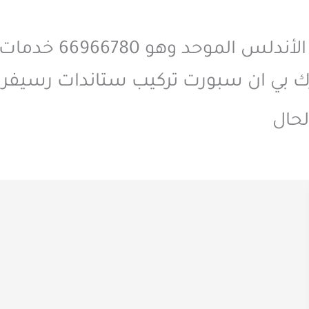
اتصل على رقم فني ست
 بي ان سبورت تركيب ستاندات رسيفر و
لحال