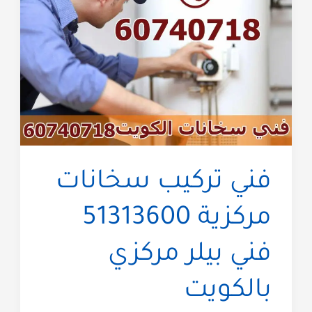
فني تركيب سخانات
مركزية 51313600
فني بيلر مركزي
بالكويت