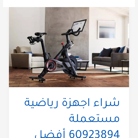
شراء اجهزة رياضية
مستعملة
60923894 أفضل