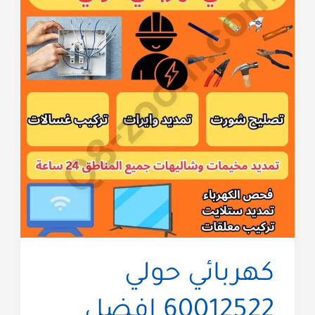
ساعة
60012522
خدمة
سريعة
كهربائي حولي
60012522 افضل