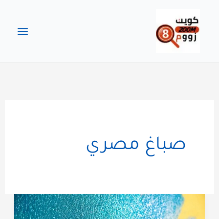
خطي
لى
لمحتوى
صباغ مصري