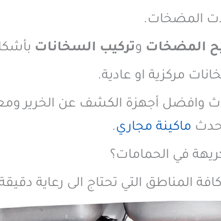
لات المضخات.
ح المضخات
و
تركيب السخانات
بأشكال
نات مركزية او عادية.
احدث وافضل أجهزة الكشف عن الخرير وم
احدث
ماكينة مجاري
.
كريهة في الحمامات؟
افة المناطق التي تحتاج الى رعاية دقي