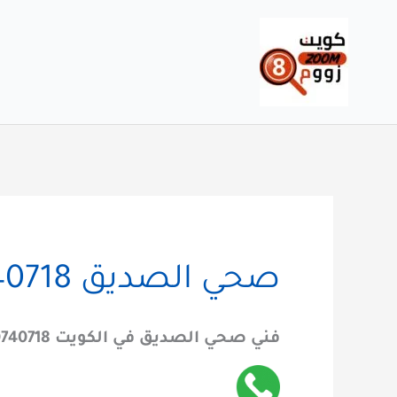
خطي
لى
لمحتوى
صحي الصديق 60740718
فني صحي الصديق في الكويت 60740718