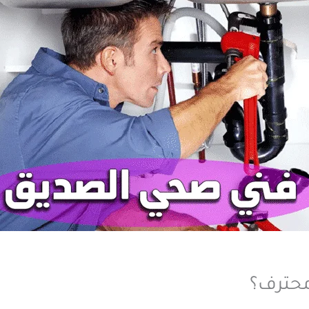
حترف؟