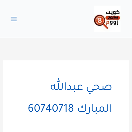
خطي
لى
لمحتوى
صحي عبدالله
المبارك 60740718