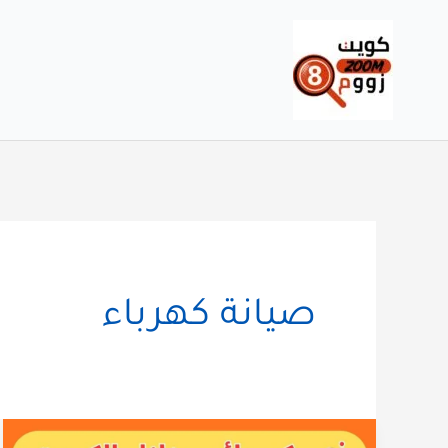
خطي
لى
لمحتوى
صيانة كهرباء