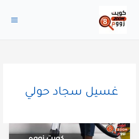
خطي
لى
لمحتوى
غسيل سجاد حولي