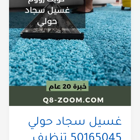
غسيل سجاد حولي
50165045 تنظيف