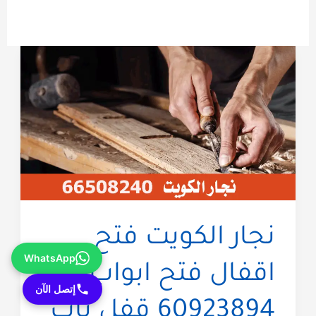
نجار الكويت فتح
WhatsApp
اقفال فتح ابواب
إتصل الآن
60923894 قفل باب