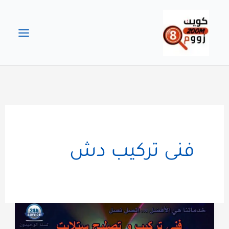
خطي
لى
لمحتوى
فنى تركيب دش