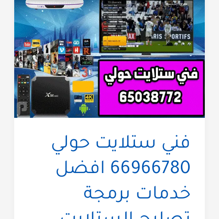
فني ستلايت حولي
66966780 افضل
خدمات برمجة