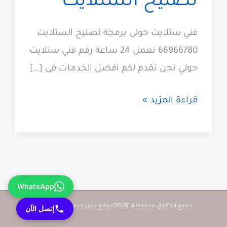
تصليح الستلايت
فني ستلايت حولي برمجة تصليح الستلايت
66966780 نعمل 24 ساعة رقم فني ستلايت
حولي نحن نقدم لكم افضل الخدمات فى […]
فني
قراءة المزيد »
ستلايت
حولي
66966780
افضل
WhatsApp
خدمات
برمجة
جميع الحقوق محفوظة |2026|موقع دليل خدمات كويت زووم
إتصل الآن
تصليح