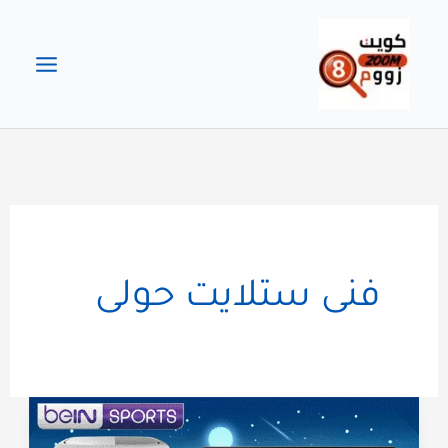
خطي
لى
لمحتوى
فنى ستلايت حولى