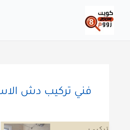
خطي
لى
لمحتوى
فني تركيب دش الاس