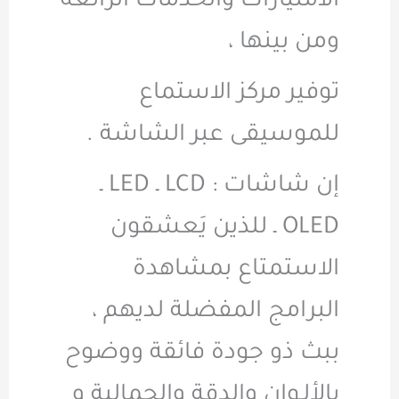
الامتيازات والخدمات الرائعة
ومن بينها ،
توفير مركز الاستماع
للموسيقى عبر الشاشة .
إن شاشات : LCD ـ LED ـ
OLED ـ للذين يَعشقون
الاستمتاع بمشاهدة
البرامج المفضلة لديهم ،
ببث ذو جودة فائقة ووضوح
بالألـوان والدقة والجمالية و