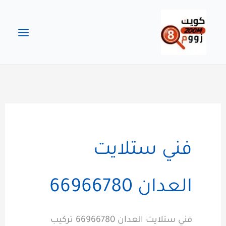
خطي
لى
لمحتوى
فني ستلايت
العدان 66966780
فني ستلايت العدان 66966780 تركيب