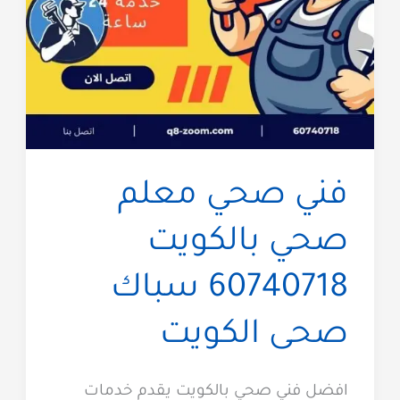
فني صحي معلم
صحي بالكويت
60740718 سباك
صحى الكويت
افضل فني صحي بالكويت يقدم خدمات