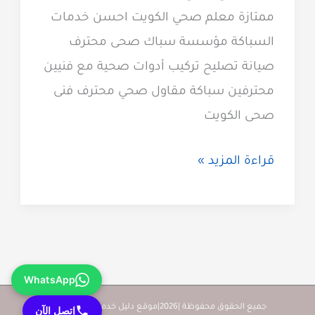
ممتازة معلم صحي الكويت احسن خدمات
السباكة مؤسسة سباك صحى محترف
صيانة تصليح تركيب أدوات صحية مع فنيين
محترفين سباكة مقاول صحي محترف فنى
صحى الكويت
فني
قراءة المزيد »
صحي
معلم
صحي
بالكويت
WhatsApp
60740718
سباك
جميع الحقوق محفوظة |2026|موقع دليل خدمات كويت زووم
إتصل الآن