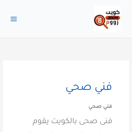
خطي
لى
لمحتوى
فني صحي
فني صحي
فنى صحى بالكويت يقوم