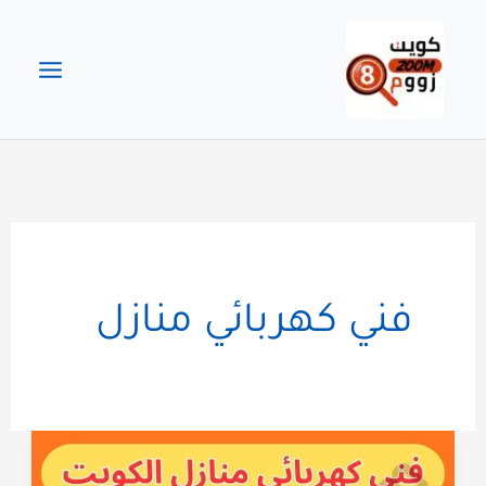
خطي
لى
لمحتوى
فني كهربائي منازل