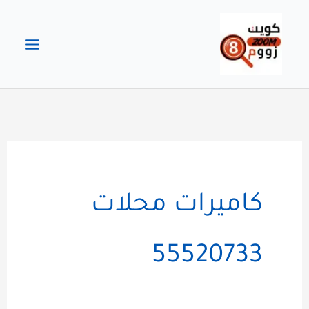
خطي
لى
لمحتوى
كاميرات محلات
55520733