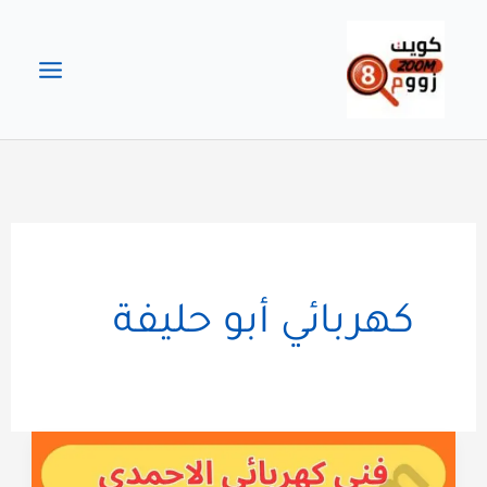
خطي
لى
لمحتوى
كهربائي أبو حليفة