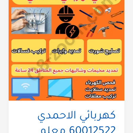
كهربائي الاحمدي
60012522 معلم