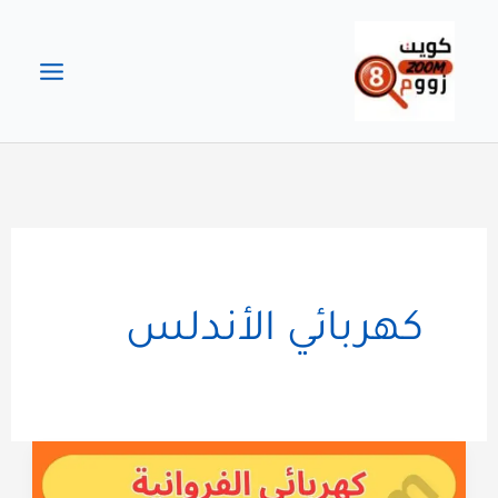
خطي
لى
لمحتوى
كهربائي الأندلس