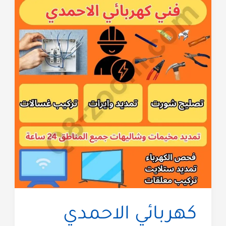
معلم
كهربائى
منازل
الكويت
كهربائي الاحمدي