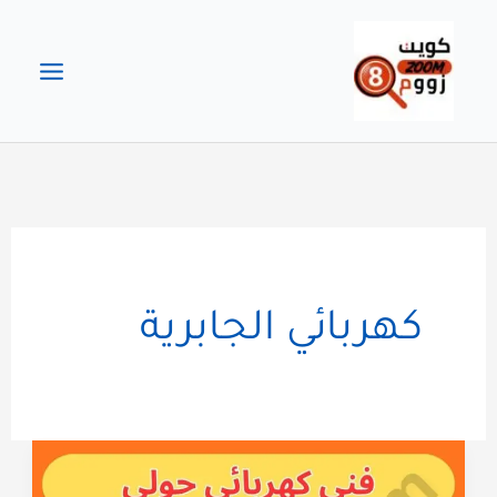
خطي
لى
لمحتوى
كهربائي الجابرية