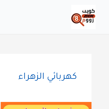
خطي
لى
لمحتوى
كهربائي الزهراء