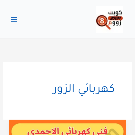
خطي
لى
لمحتوى
كهربائي الزور