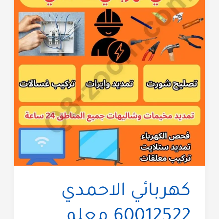
كهربائي الاحمدي
60012522 معلم