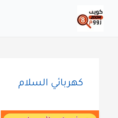
خطي
لى
لمحتوى
كهربائي السلام