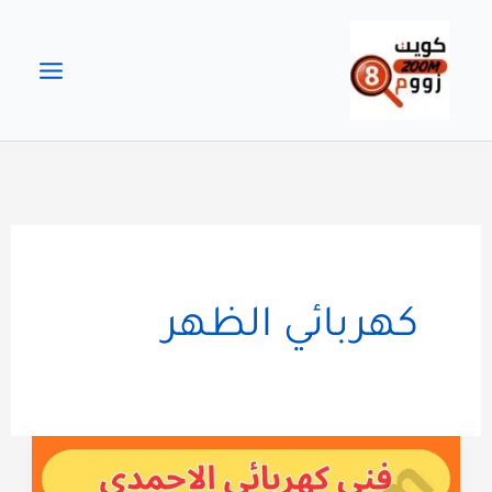
خطي
لى
لمحتوى
كهربائي الظهر