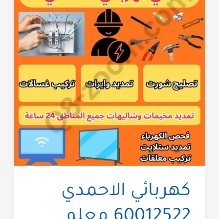
كهربائي الاحمدي
60012522 معلم