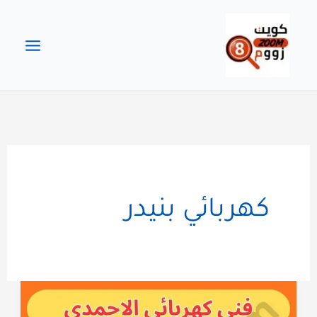
خطي
لى
لمحتوى
كهربائي بنيدر