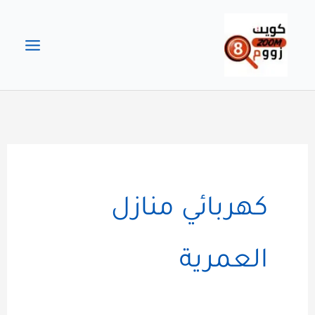
خطي
لى
لمحتوى
كهربائي منازل
العمرية