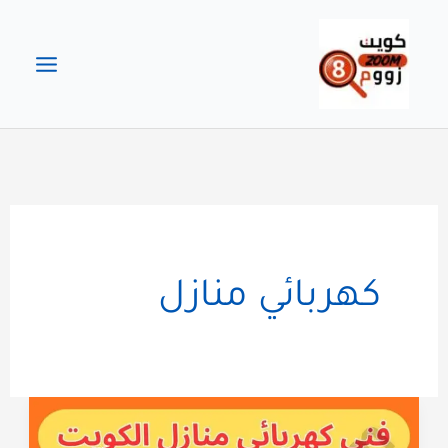
خطي
لى
لمحتوى
كهربائي منازل