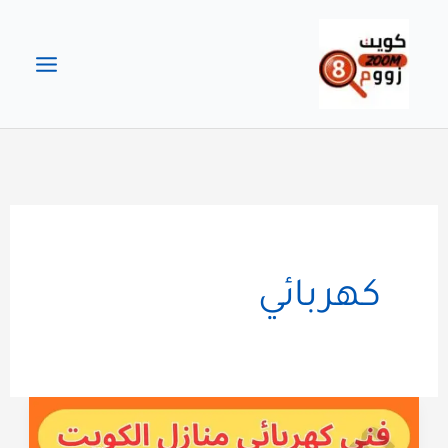
خطي
لى
لمحتوى
كهربائي