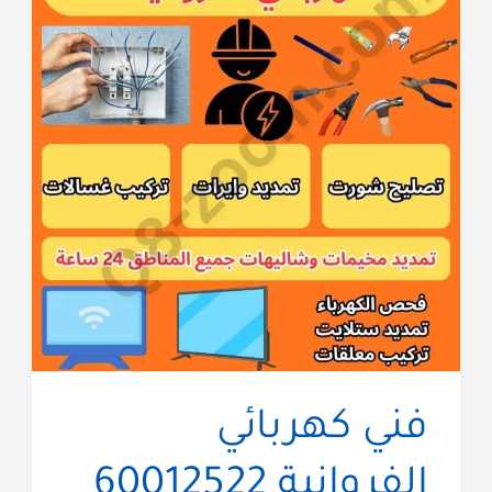
ساعة
60012522
خدمة
سريعة
فني كهربائي
الفروانية 60012522