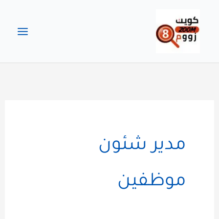
خطي
لى
لمحتوى
مدير شئون
موظفين