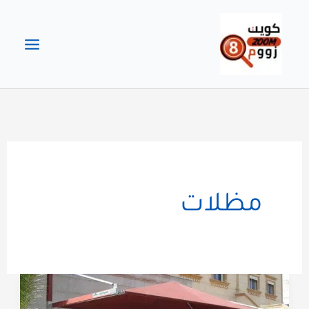
خطي
لى
لمحتوى
مظلات