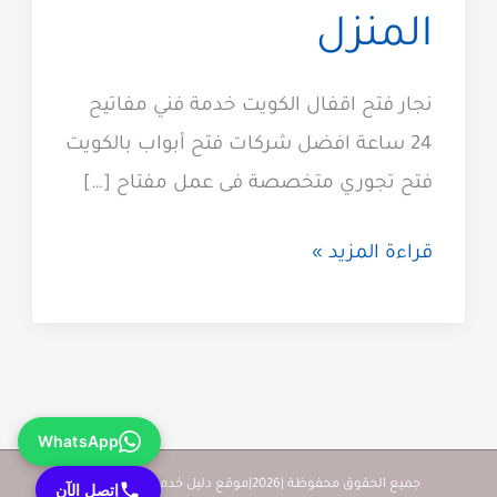
المنزل
نجار فتح اقفال الكويت خدمة فني مفاتيح
24 ساعة افضل شركات فتح أبواب بالكويت
فتح تجوري متخصصة فى عمل مفتاح […]
نجار
قراءة المزيد »
الكويت
فتح
اقفال
فتح
WhatsApp
ابواب
60923894
جميع الحقوق محفوظة |2026|موقع دليل خدمات كويت زووم
إتصل الآن