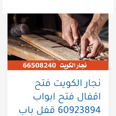
نجار الكويت فتح
اقفال فتح ابواب
60923894 قفل باب