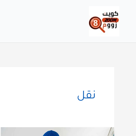
خطي
لى
لمحتوى
نقل