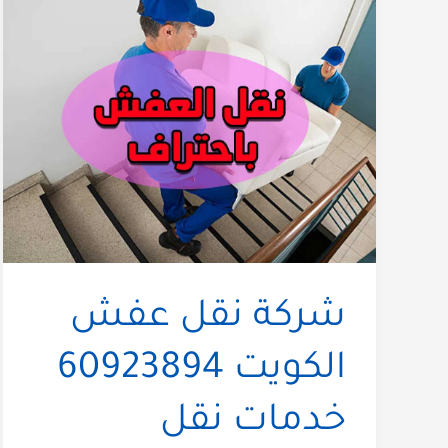
شركة نقل عفش
الكويت 60923894
خدمات نقل