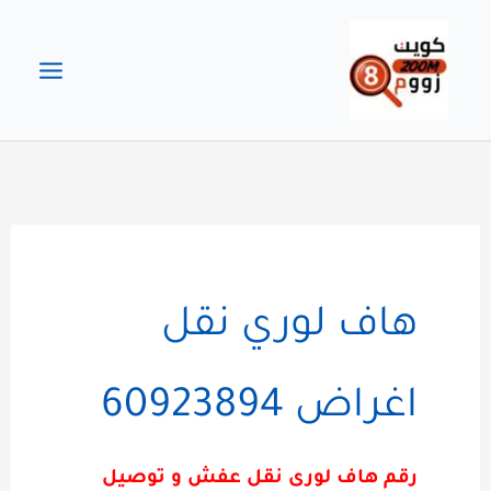
خطي
لى
لمحتوى
هاف لوري نقل
اغراض 60923894
رقم هاف لورى نقل عفش و توصيل