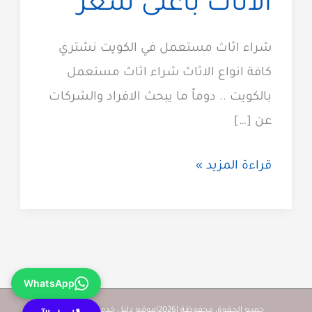
الاثاث باعلى سعر
شراء اثاث مستعمل في الكويت نشتري
كافة انواع الاثاث شراء اثاث مستعمل
بالكويت .. دوماً ما يبحث الافراد والشركات
عن […]
شراء
قراءة المزيد »
اثاث
مستعمل
الكويت
60923894
WhatsApp
نشتري
جميع الحقوق محفوظة |2026|موقع دليل خدمات كويت زووم